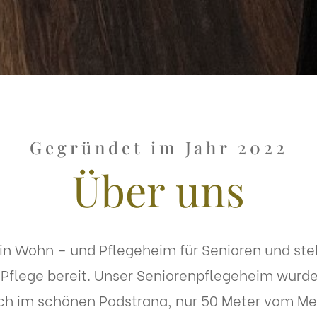
Gegründet im Jahr 2022
Über uns
ein Wohn – und Pflegeheim für Senioren und ste
flege bereit. Unser Seniorenpflegeheim wurde
ich im schönen Podstrana, nur 50 Meter vom Mee