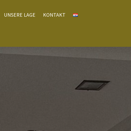
UNSERE LAGE
KONTAKT